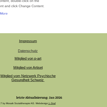
ontent, double-click on the
nt and click Change Content.
 More
Impressum
Datenschutz
Mitglied von p-art
Mitglied von Artiset
Mitglied vom Netzwerk Psychische
Gesundheit Schweiz
letzte Aktualisierung: Jan 2026
7 by Mosaik Sozialtherapie AG. Webdesign
L.Graf