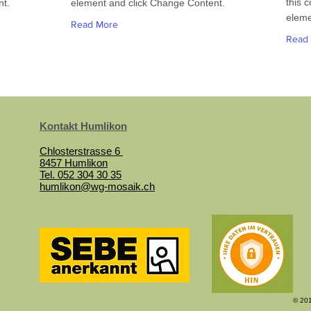
this c
nt.
element and click Change Content.
eleme
Read More
Read
Kontakt Humlikon
Chlosterstrasse 6
8457 Humlikon
Tel. 052 304 30 35
humlikon@wg-mosaik.ch
© 201