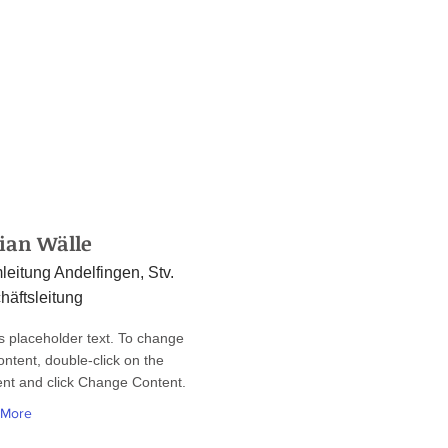
ian Wälle
eitung Andelfingen, Stv.
häftsleitung
is placeholder text. To change
ontent, double-click on the
nt and click Change Content.
 More