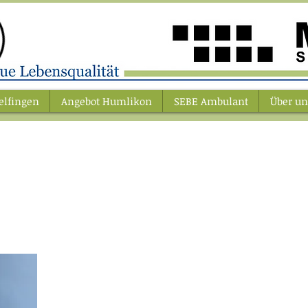
elfingen
Angebot Humlikon
SEBE Ambulant
Über un
Team Members