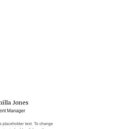
illa Jones
ent Manager
is placeholder text. To change