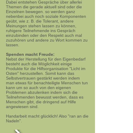
Dabei entstehen Gespräche über allerlei
Themen die gerade aktuell sind oder die
Einzelnen bewegen. so werden ganz
nebenbei auch noch soziale Komponenten
geübt, wie z. B. die Tolerant, andere
Meinungen stehen lassen zu können,
ruhigere Teilnehmende ins Gespräch
einzubinden oder den Respekt auch mal
zuzuhören und andere zu Wort kommen zu
lassen.
Spenden macht Freude:
Nebst der Herstellung für den Eigenbedarf
besteht auch die Möglichkeit einige
Produkte für die Hilfsorganisation "Licht im
Osten" herzustellen. Somit kann das
Selbstvertrauen gestärkt werden indem
man etwas für benachteiligte Menschen tun
kann um so auch von den eigenen
Problemen abzulenken indem sich die
Teilnehmenden bewusst werden, dass es
Menschen gibt, die dringend auf Hilfe
angewiesen sind.
Handarbeit macht glücklich! Also "ran an die
Nadeln".