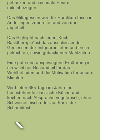
gebacken und saisonale Feiern
miteinbezogen.
Das Mittagessen wird für Humlikon frisch in
Andelfingen zubereitet und von dort
abgeholt.
Das Highlight nach jeder „Koch-
Backtherapie“ ist das anschliessende
Geniessen der mitgearbeiteten und frisch
gekochten, sowie gebackenen Mahlzeiten.
Eine gute und ausgewogene Ernährung ist
ein wichtiger Bestandteil für das
Wohlbefinden und die Motivation für unsere
Klienten.
Wir bieten 365 Tage im Jahr eine
hochstehende klassische Küche und
kochen nach Absprache vegetarisch, ohne
Schweinefleisch oder auf Basis der
Schaubkost.