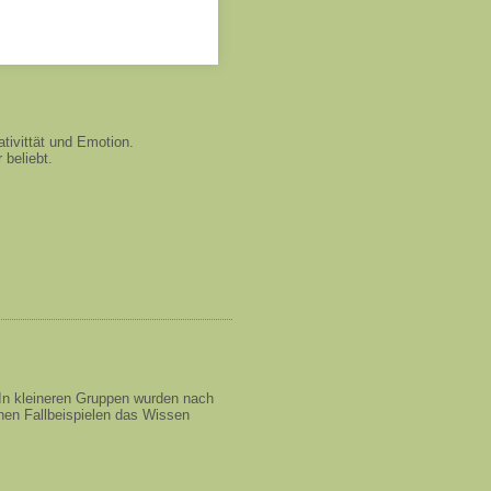
tivittät und Emotion.
r beliebt.
 In kleineren Gruppen wurden nach
hen Fallbeispielen das Wissen