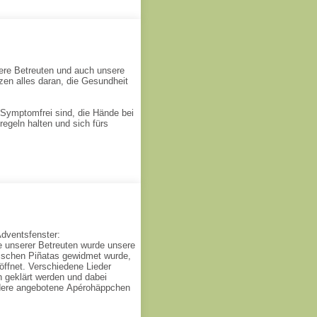
re Betreuten und auch unsere
zen alles daran, die Gesundheit
.
Symptomfrei sind, die Hände bei
regeln halten und sich fürs
Adventsfenster:
e unserer Betreuten wurde unsere
ischen Piñatas gewidmet wurde,
öffnet. Verschiedene Lieder
n geklärt werden und dabei
ndere angebotene Apérohäppchen