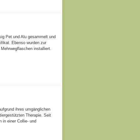
ssig Pet und Alu gesammelt und
tifikat. Ebenso wurden zur
Mehrwegflaschen installiert.
aufgrund ihres umgänglichen
iergestützten Therapie. Seit
 in einer Collie- und