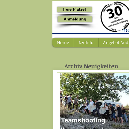
freie Plätze!
Anmeldung
Home
Leitbild
Angebot And
Archiv Neuigkeiten